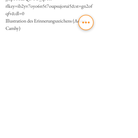
rlkey=ib2yv7oyo6n5t7oupsujorui5&st=gn2of
qfv&dl=0
Illustration des Erinnerungszeichens (Adina 
Camhy)
Adina Camhy studierte Architektur an der TU 
Graz und belegt aktuell den Master Critical 
Studies an der Akademie der bildenden Künste 
Wien. Ihre recherchenbasierten
multimedialen Arbeiten werden im 
öffentlichen Raum, in Schwimmbädern oder 
Kaffeehäusern ebenso gezeigt wie auf 
Filmfestivals, in Kinos und Ausstellungen im 
In- und
Ausland. Camhy interessiert sich für die 
drängenden Fragen unserer Zeit, für 
Technologie, Geschichte und Erinnerung, für 