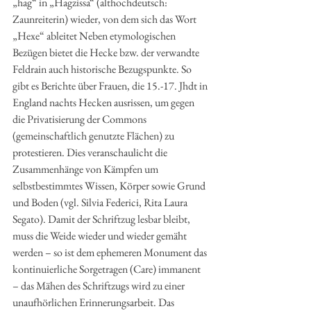
„hag“ in „Hagzissa“ (althochdeutsch: 
Zaunreiterin) wieder, von dem sich das Wort 
„Hexe“ ableitet Neben etymologischen 
Bezügen bietet die Hecke bzw. der verwandte 
Feldrain auch historische Bezugspunkte. So 
gibt es Berichte über Frauen, die 15.-17. Jhdt in 
England nachts Hecken ausrissen, um gegen 
die Privatisierung der Commons 
(gemeinschaftlich genutzte Flächen) zu 
protestieren. Dies veranschaulicht die 
Zusammenhänge von Kämpfen um 
selbstbestimmtes Wissen, Körper sowie Grund 
und Boden (vgl. Silvia Federici, Rita Laura 
Segato). Damit der Schriftzug lesbar bleibt, 
muss die Weide wieder und wieder gemäht 
werden – so ist dem ephemeren Monument das 
kontinuierliche Sorgetragen (Care) immanent 
– das Mähen des Schriftzugs wird zu einer 
unaufhörlichen Erinnerungsarbeit. Das 