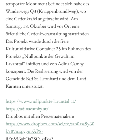
temporäre Monument befindet sich nahe des 
Wanderwegs Q3 (Knappenbründlweg), wo 
eine Gedenktafel angebracht wird. Am 
Samstag, 18. Oktober wird vor Ort eine 
öffentliche Gedenkveranstaltung stattfinden. 
Das Projekt wurde durch die freie 
Kulturinitiative Container 25 im Rahmen des 
Projekts „Nullpunkte der Gewalt im 
Lavanttal“ initiiert und von Adina Camhy 
konzipiert. Die Realisierung wird von der 
Gemeinde Bad St. Leonhard und dem Land 
Kärnten unterstützt.
https://www.nullpunkte-lavanttal.at/
https://adinacamhy.at/
Dropbox mit allen Pressematerialien:
https://www.dropbox.com/scl/fo/san0asa9y60
k589mspygm/AP8-
jjEp556abQa78O_qPos?