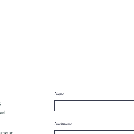
Open Call
Run
Name
5
ael
Nachname
gmx.at